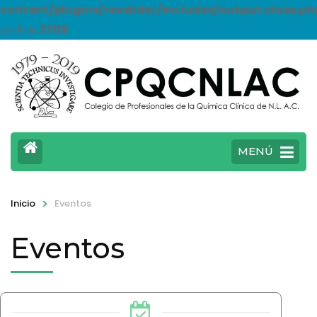
content/plugins/revslider/includes/output.class.ph
on line
3708
MENÚ
>
Eventos
Inicio
Eventos