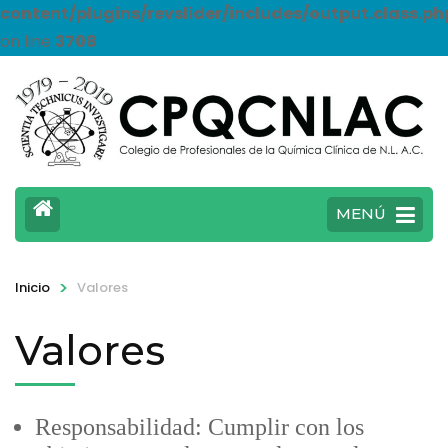
content/plugins/revslider/includes/output.class.ph
on line
3708
MENÚ
>
Valores
Inicio
Valores
Responsabilidad: Cumplir con los